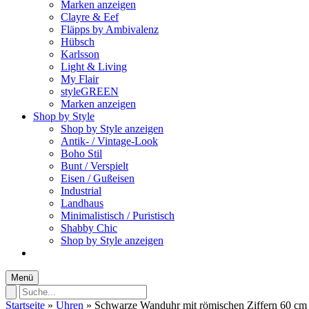
Marken anzeigen
Clayre & Eef
Fläpps by Ambivalenz
Hübsch
Karlsson
Light & Living
My Flair
styleGREEN
Marken anzeigen
Shop by Style
Shop by Style anzeigen
Antik- / Vintage-Look
Boho Stil
Bunt / Verspielt
Eisen / Gußeisen
Industrial
Landhaus
Minimalistisch / Puristisch
Shabby Chic
Shop by Style anzeigen
Menü
Startseite
»
Uhren
»
Schwarze Wanduhr mit römischen Ziffern 60 cm