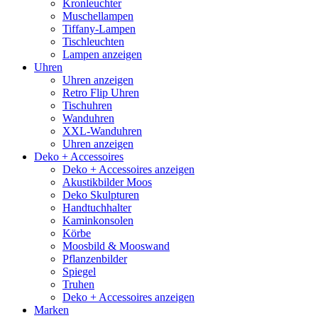
Kronleuchter
Muschellampen
Tiffany-Lampen
Tischleuchten
Lampen anzeigen
Uhren
Uhren anzeigen
Retro Flip Uhren
Tischuhren
Wanduhren
XXL-Wanduhren
Uhren anzeigen
Deko + Accessoires
Deko + Accessoires anzeigen
Akustikbilder Moos
Deko Skulpturen
Handtuchhalter
Kaminkonsolen
Körbe
Moosbild & Mooswand
Pflanzenbilder
Spiegel
Truhen
Deko + Accessoires anzeigen
Marken