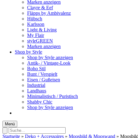
Marken anzeigen
Clayre & Eef
Fläpps by Ambivalenz
Hübsch
Karlsson
Light & Living
My Flair
styleGREEN
Marken anzeigen
Shop by Style
Shop by Style anzeigen
Antik- / Vintage-Look
Boho Stil
Bunt / Verspielt
Eisen / Gußeisen
Industrial
Landhaus
Minimalistisch / Puristisch
Shabby Chic
Shop by Style anzeigen
Menü
Startseite
»
Deko + Accessoires
»
Moosbild & Mooswand
»
Moosbil